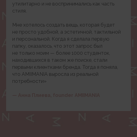
утилитарно и не воспринимались как часть
стиля.
Мне хотелось создать вещь, которая будет
( о нас )
не просто удобной, а эстетичной, тактильной
Сегодня AMIIMANIA —
и персональной. Когда я сделала первую
это эстетичные аксессуары
папку, оказалось, что этот запрос был
ручной работы
не только моим — более 1000 студенток,
находившихся в таком же поиске, стали
первыми клиентками бренда. Тогда я поняла,
Папки для ноутбуков и другие изделия в разных
материалах и оттенках, с возможностью
что AMIIMANIA выросла из реальной
персонализации.
потребности»
Каждое изделие становится самостоятельным
— Анна Плиева, founder AMIIMANIA
элементом образа и отражает характер своей
После регистрации в личном кабинете
владелицы
На первый индивидуальный
заказ
скидка 10%
+
10.000
4