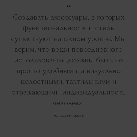
“
Создавать аксессуары, в которых
функциональность и стиль
существуют на одном уровне. Мы
Каталог
верим, что вещи повседневного
Мини-косметичка
использования должны быть не
Папка
просто удобными, а визуально
Клатч
целостными, тактильными и
Косметичка
отражающими индивидуальность
Бьюти-бокс
человека.
Клиентам
Миссия AMIIMANIA
Оплата и доставка
Как оформить заказ