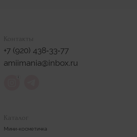
Гарантия и возврат
Уход за изделиями
Реквизиты
Согласие на обработку
персональных данных
Политика конфиденциальности
Оферта
ИП Плиева Анна Казбековна
ИНН 770902012287
111673, Россия, г. Москва,
ул. Новокосинская, д. 29, кв. 2
Разработка сайта
*Instagram принадлежит компании Meta,
признанной экстремистской и запрещённой
на территории РФ