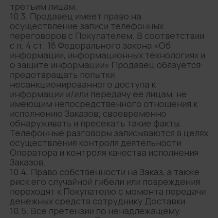
третьим лицам.
Политика конфиденциальности
10.3. Продавец имеет право на
Оферта
осуществление записи телефонных
ИП Плиева Анна Казбековна
переговоров с Покупателем. В соответствии
с п. 4 ст. 16 Федерального закона «Об
ИНН 770902012287
информации, информационных технологиях и
111673, Россия, г. Москва,
о защите информации» Продавец обязуется:
ул. Новокосинская, д. 29, кв. 2
предотвращать попытки
Разработка сайта
несанкционированного доступа к
*Instagram принадлежит компании Meta,
информации и/или передачу ее лицам, не
признанной экстремистской и запрещённой
на территории РФ
имеющим непосредственного отношения к
исполнению Заказов; своевременно
обнаруживать и пресекать такие факты.
Телефонные разговоры записываются в целях
осуществления контроля деятельности
Оператора и контроля качества исполнения
Заказов.
10.4. Право собственности на Заказ, а также
риск его случайной гибели или повреждения
переходят к Покупателю с момента передачи
денежных средств сотруднику Доставки.
10.5. Все претензии по ненадлежащему