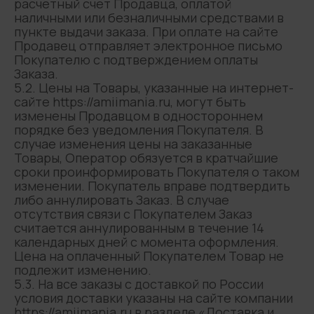
расчетный счет Продавца, оплатой
наличными или безналичными средствами в
пункте выдачи заказа. При оплате на сайте
Продавец отправляет электронное письмо
Покупателю с подтверждением оплаты
Заказа.
5.2. Цены на Товары, указанные на интернет-
сайте https://amiimania.ru, могут быть
изменены Продавцом в одностороннем
порядке без уведомления Покупателя. В
После регистрации в личном кабинете
случае изменения цены на заказанные
Товары, Оператор обязуется в кратчайшие
На первый индивидуальный
сроки проинформировать Покупателя о таком
заказ
скидка 10%
изменении. Покупатель вправе подтвердить
либо аннулировать Заказ. В случае
отсутствия связи с Покупателем Заказ
считается аннулированным в течение 14
календарных дней с момента оформления.
Цена на оплаченный Покупателем Товар не
подлежит изменению.
5.3. На все заказы с доставкой по России
условия доставки указаны на сайте компании
Получить скидку
https://amiimania.ru в разделе «Доставка и