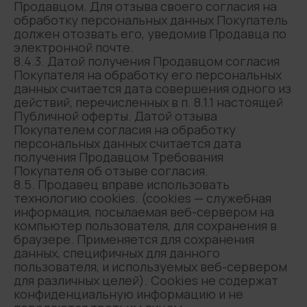
Продавцом. Для отзыва своего согласия на
обработку персональных данных Покупатель
должен отозвать его, уведомив Продавца по
электронной почте.
8.4.3. Датой получения Продавцом согласия
Покупателя на обработку его персональных
данных считается дата совершения одного из
действий, перечисленных в п. 8.1.1 настоящей
Публичной оферты. Датой отзыва
Покупателем согласия на обработку
Контакты
персональных данных считается дата
получения Продавцом Требования
+7 (920) 438‑33‑77
Покупателя об отзыве согласия.
amiimania@inbox.ru
8.5. Продавец вправе использовать
технологию cookies. (cookies — служебная
информация, посылаемая веб-сервером на
компьютер пользователя, для сохранения в
браузере. Применяется для сохранения
данных, специфичных для данного
пользователя, и используемых веб-сервером
для различных целей). Cookies не содержат
Каталог
конфиденциальную информацию и не
Мини-косметичка