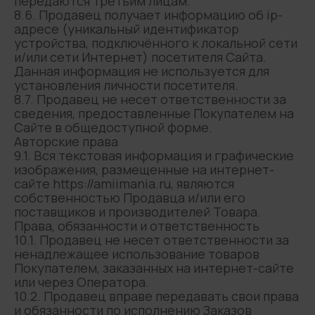
передаются третьим лицам.
8.6. Продавец получает информацию об ip-
Папка
адресе (уникальный идентификатор
устройства, подключённого к локальной сети
Клатч
и/или сети Интернет) посетителя Сайта.
Косметичка
Данная информация не используется для
установления личности посетителя.
Бьюти-бокс
8.7. Продавец не несет ответственности за
сведения, предоставленные Покупателем на
Сайте в общедоступной форме.
Авторские права
Клиентам
9.1. Вся текстовая информация и графические
Оплата и доставка
изображения, размещенные на интернет-
сайте https://amiimania.ru, являются
Как оформить заказ
собственностью Продавца и/или его
Гарантия и возврат
поставщиков и производителей Товара.
Права, обязанности и ответственность
Уход за изделиями
10.1. Продавец не несет ответственности за
Реквизиты
ненадлежащее использование товаров
Покупателем, заказанных на интернет-сайте
или через Оператора.
10.2. Продавец вправе передавать свои права
Согласие на обработку
и обязанности по исполнению Заказов
персональных данных