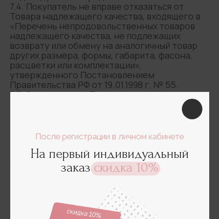
7.4. Покупатель не вправе отказаться от
Товара надлежащего качества, входящего в
«Перечень непродовольственных товаров
надлежащего качества, не подлежащих
возврату или обмену на аналогичный товар
других размера, формы, габарита, фасона,
расцветки или комплектации»,
утвержденного Постановлением
Правительства РФ от 19.01.1998 г. № 55.
7.5. В случае, если Покупатель получил от
Продавца Товар ненадлежащего качества, он
может по своему выбору потребовать:
• безвозмездного устранения недостатков
Товара;
• соразмерного уменьшения цены;
• замены на аналогичный Товар Продавца с
соответствующим перерасчетом цены;
• возврата уплаченной за Товар суммы.
7.6. Требования Покупателя к Продавцу
устранить недостатки Товара, уменьшить
цену Товара или обменять Товар
ненадлежащего качества, а также