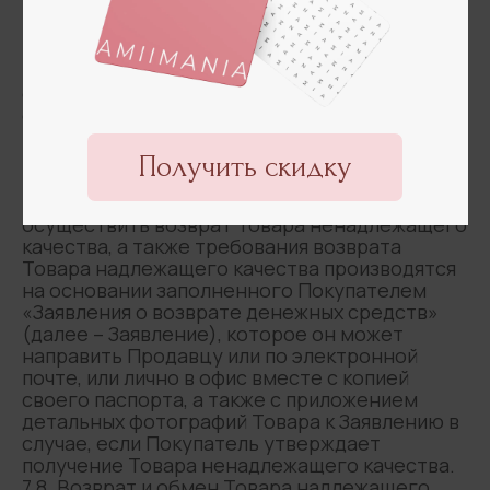
требования обмена Товара надлежащего
качества производятся на основании
получения от Покупателя по электронной
почте требования в свободной форме
осуществить соответствующее требование
с приложением детальных фотографий
Товара к требованию в случае, если
Покупатель утверждает получение Товара
ненадлежащего качества.
7.7. Требования Покупателя к Продавцу
осуществить возврат Товара ненадлежащего
качества, а также требования возврата
Товара надлежащего качества производятся
на основании заполненного Покупателем
«Заявления о возврате денежных средств»
(далее – Заявление), которое он может
направить Продавцу или по электронной
почте, или лично в офис вместе с копией
своего паспорта, а также с приложением
детальных фотографий Товара к Заявлению в
случае, если Покупатель утверждает
получение Товара ненадлежащего качества.
7.8. Возврат и обмен Товара надлежащего