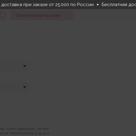
доставка при заказе от 25.000 по России
Бесплатная дос
Конструктор изделий
клад - сатин, фурнитура - металл
а ул. Новокосинская, д. 29, кв 2