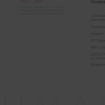
Рекви
*Instagram принадлежит компании
Meta, признанной экстремистской
и запрещённой на территории РФ
Согласи
персона
Политик
Оферта
ИП Плие
ИНН 770
111673, Р
ул. Новок
Разработ