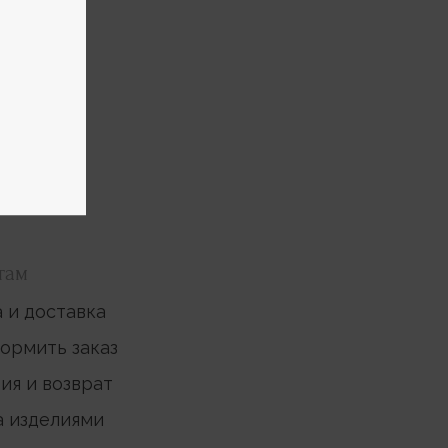
там
 и доставка
ормить заказ
ия и возврат
а изделиями