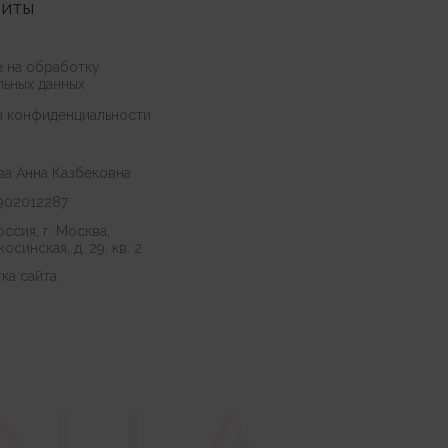
зиты
е на обработку
льных данных
а конфиденциальности
ва Анна Казбековна
902012287
оссия, г. Москва,
осинская, д. 29, кв. 2
ка сайта