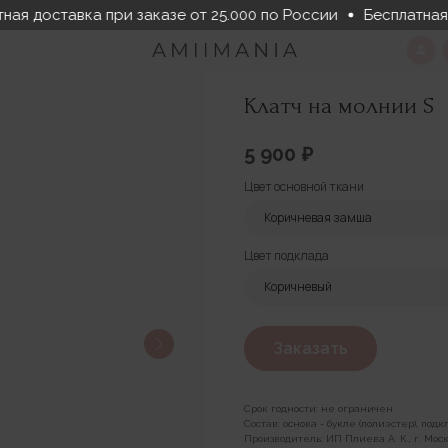
ная доставка при заказе от 25.000 по России
Бесплатная 
Клатч на молнии S
5 900
₽
Цвет основной ткани
Цвет подклада
Заказать
Срок годности: не ограничен
Состав: основа - букле (полиэстер), под
Производитель: ИП Плиева А. К., г. Москв