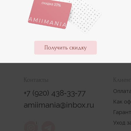
Получить скидку
Контакты
Клиен
Оплата
+7 (920) 438‑33‑77
Как оф
amiimania@inbox.ru
Гарант
Уход з